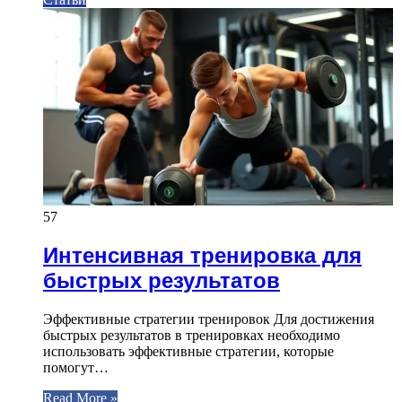
57
Интенсивная тренировка для
быстрых результатов
Эффективные стратегии тренировок Для достижения
быстрых результатов в тренировках необходимо
использовать эффективные стратегии, которые
помогут…
Read More »