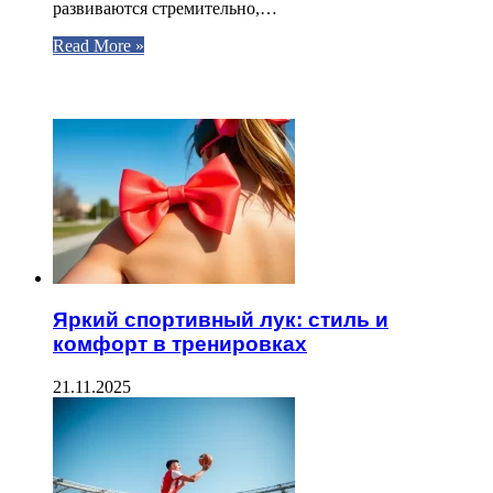
развиваются стремительно,…
Read More »
ЧИТАЕМОЕ
Яркий спортивный лук: стиль и
комфорт в тренировках
21.11.2025