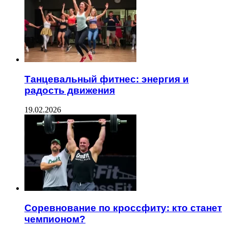
Танцевальный фитнес: энергия и
радость движения
19.02.2026
Соревнование по кроссфиту: кто станет
чемпионом?