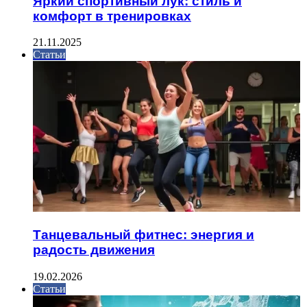
Яркий спортивный лук: стиль и
комфорт в тренировках
21.11.2025
Статьи
Танцевальный фитнес: энергия и
радость движения
19.02.2026
Статьи