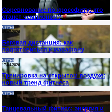
Соревнование по кроссфиту: кто
станет чемпионом?
Статьи
09.07.2026
Беговая дистанция: как
подготовиться к марафону
Статьи
17.04.2026
Тренировка на открытом воздухе:
новый тренд фитнеса
Статьи
19.02.2026
Танцевальный фитнес: энергия и