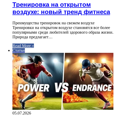
Тренировка на открытом
воздухе: новый тренд фитнеса
Преимущества тренировок на свежем воздухе
Тренировки на открытом воздухе становятся все более
популярными среди любителей здорового образа жизни.
Природа предлагает…
Read More »
Статьи
05.07.2026