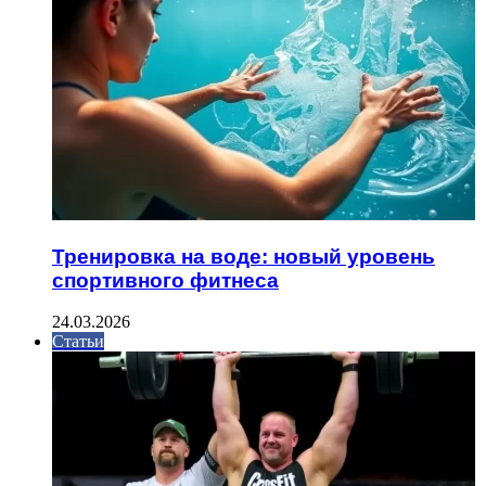
Тренировка на воде: новый уровень
спортивного фитнеса
24.03.2026
Статьи