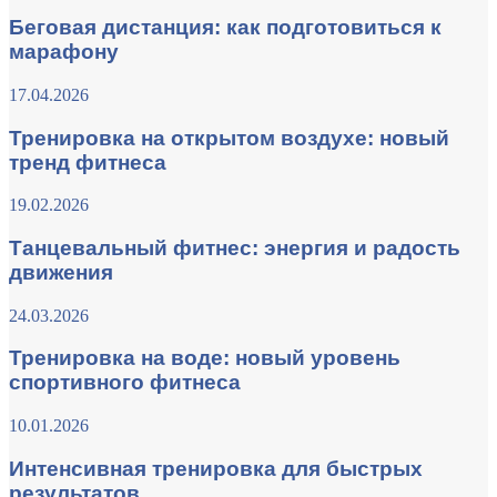
Беговая дистанция: как подготовиться к
марафону
17.04.2026
Тренировка на открытом воздухе: новый
тренд фитнеса
19.02.2026
Танцевальный фитнес: энергия и радость
движения
24.03.2026
Тренировка на воде: новый уровень
спортивного фитнеса
10.01.2026
Интенсивная тренировка для быстрых
результатов